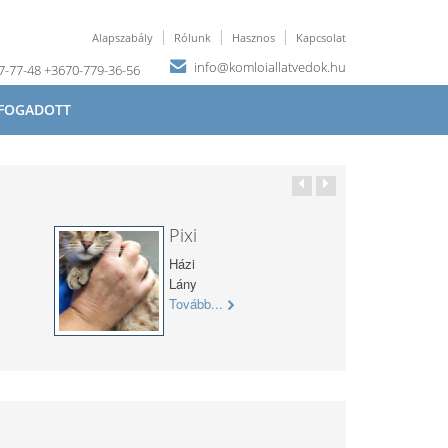
Alapszabály
Rólunk
Hasznos
Kapcsolat
info@komloiallatvedok.hu
67-77-48 +3670-779-36-56
FOGADOTT
Pixi
Házi
Lány
Tovább...