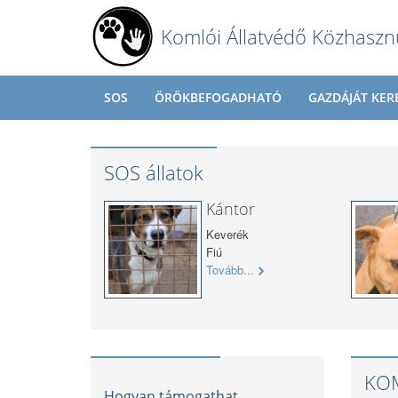
Komlói Állatvédő Közhaszn
SOS
ÖRÖKBEFOGADHATÓ
GAZDÁJÁT KER
SOS állatok
Kántor
Keverék
Fiú
Tovább...
KOM
Hogyan támogathat