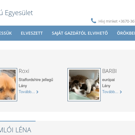
ú Egyesület
Hívj minket +3670-3
ESSÜK
ELVESZETT
SAJÁT GAZDÁTÓL ELVIHETŐ
ÖRÖKBE
Roxi
BARBI
Staffordshire jellegű
európai
Lány
Lány
Tovább...
Tovább...
LÓI LÉNA