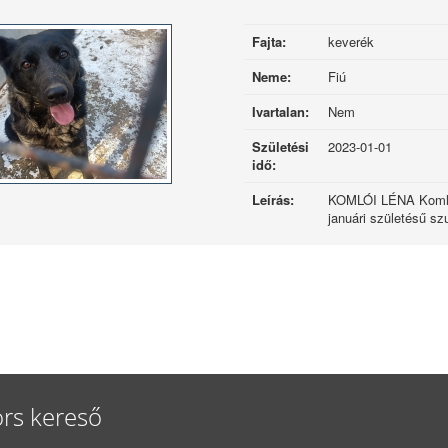
Fajta:
keverék
Neme:
Fiú
Ivartalan:
Nem
Születési
2023-01-01
idő:
Leírás:
KOMLÓI LÉNA Koml
januári születésű sz
rs kereső