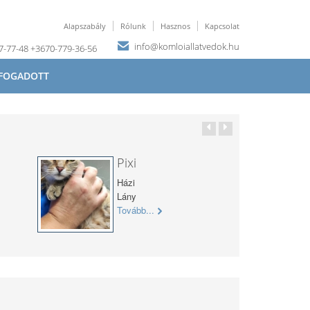
Alapszabály
Rólunk
Hasznos
Kapcsolat
info@komloiallatvedok.hu
67-77-48 +3670-779-36-56
FOGADOTT
Pixi
Házi
Lány
Tovább...