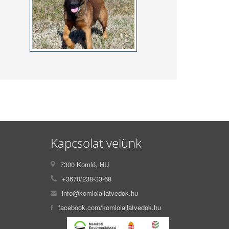
Kapcsolat velünk
7300 Komló, HU
+3670/238-33-68
info@komloiallatvedok.hu
facebook.com/komloiallatvedok.hu