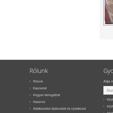
Rólunk
Gyo
Adja m
Rólunk
Kapcsolat
Hogyan támogathat
Köz
Hasznos
Köz
Adatkezelési tájékoztató és nyilatkozat
Köz