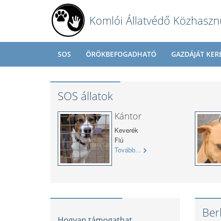
Komlói Állatvédő Közhaszn
SOS
ÖRÖKBEFOGADHATÓ
GAZDÁJÁT KER
SOS állatok
Kántor
Keverék
Fiú
Tovább...
Ber
Hogyan támogathat