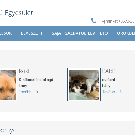
ú Egyesület
Hívj minket +3670-3
ESSÜK
ELVESZETT
SAJÁT GAZDÁTÓL ELVIHETŐ
ÖRÖKBE
Roxi
BARBI
Staffordshire jellegű
európai
Lány
Lány
Tovább...
Tovább...
kenye