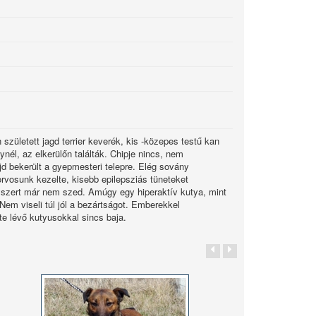
született jagd terrier keverék, kis -közepes testű kan
nél, az elkerülőn találták. Chipje nincs, nem
jd bekerült a gyepmesteri telepre. Elég sovány
torvosunk kezelte, kisebb epilepsziás tüneteket
yszert már nem szed. Amúgy egy hiperaktív kutya, mint
. Nem viseli túl jól a bezártságot. Emberekkel
te lévő kutyusokkal sincs baja.