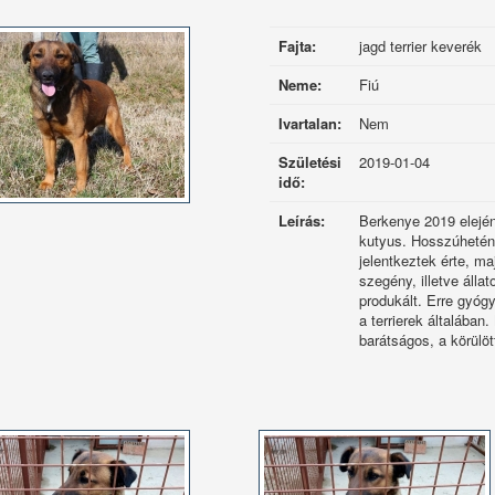
Fajta:
jagd terrier keverék
Neme:
Fiú
Ivartalan:
Nem
Születési
2019-01-04
idő:
Leírás:
Berkenye 2019 elején 
kutyus. Hosszúhetény
jelentkeztek érte, ma
szegény, illetve álla
produkált. Erre gyóg
a terrierek általában
barátságos, a körülöt