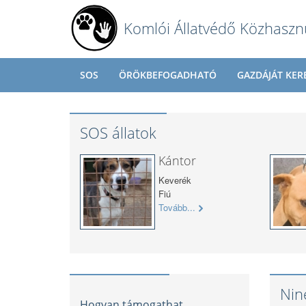
Komlói Állatvédő Közhaszn
SOS
ÖRÖKBEFOGADHATÓ
GAZDÁJÁT KER
SOS állatok
Kántor
Keverék
Fiú
Tovább...
Nin
Hogyan támogathat