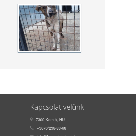
Kapcsolat velünk
7300 Komló, HU
+3670/238-33-68