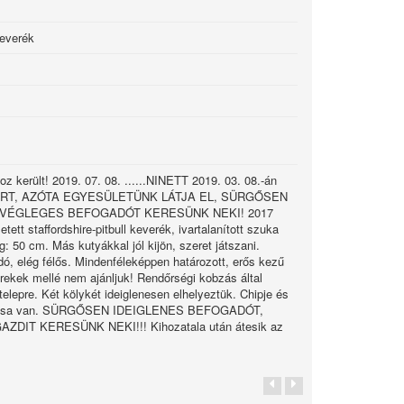
keverék
z került! 2019. 07. 08. ......NINETT 2019. 03. 08.-án
RT, AZÓTA EGYESÜLETÜNK LÁTJA EL, SÜRGŐSEN
 VÉGLEGES BEFOGADÓT KERESÜNK NEKI! 2017
tett staffordshire-pitbull keverék, ivartalanított szuka
 50 cm. Más kutyákkal jól kijön, szeret játszani.
ó, elég félős. Mindenféleképpen határozott, erős kezű
erekek mellé nem ajánljuk! Rendőrségi kobzás által
telepre. Két kölykét ideiglenesen elhelyeztük. Chipje és
 oltása van. SÜRGŐSEN IDEIGLENES BEFOGADÓT,
DIT KERESÜNK NEKI!!! Kihozatala után átesik az