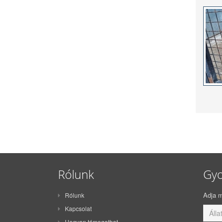
Rólunk
Gyo
Adja m
Rólunk
Kapcsolat
Hogyan támogathat