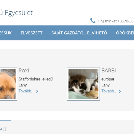
ú Egyesület
Hívj minket +3670-3
ESSÜK
ELVESZETT
SAJÁT GAZDÁTÓL ELVIHETŐ
ÖRÖKBE
Roxi
BARBI
Staffordshire jellegű
európai
Lány
Lány
Tovább...
Tovább...
ett