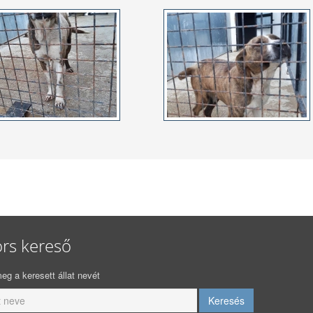
rs kereső
eg a keresett állat nevét