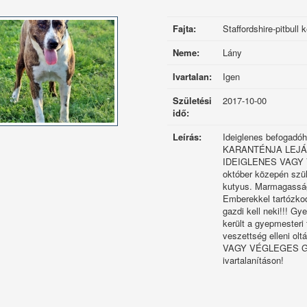
Fajta:
Staffordshire-pitbull 
Neme:
Lány
Ivartalan:
Igen
Születési
2017-10-00
idő:
Leírás:
Ideiglenes befogadóho
KARANTÉNJA LEJÁ
IDEIGLENES VAGY
október közepén szüle
kutyus. Marmagasság:
Emberekkel tartózkod
gazdi kell neki!!! Gy
került a gyepmesteri 
veszettség elleni
VAGY VÉGLEGES GAZ
ivartalanításon!