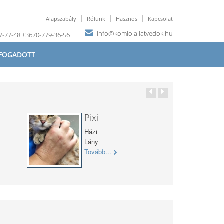
Alapszabály
Rólunk
Hasznos
Kapcsolat
info@komloiallatvedok.hu
67-77-48 +3670-779-36-56
FOGADOTT
Pixi
Házi
Lány
Tovább...